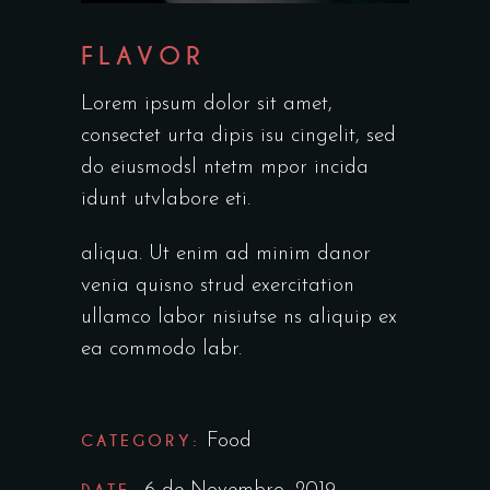
FLAVOR
Lorem ipsum dolor sit amet,
consectet urta dipis isu cingelit, sed
do eiusmodsl ntetm mpor incida
idunt utvlabore eti.
aliqua. Ut enim ad minim danor
venia quisno strud exercitation
ullamco labor nisiutse ns aliquip ex
ea commodo labr.
CATEGORY:
Food
DATE: