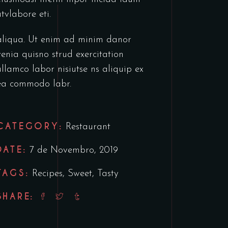
utvlabore eti.
aliqua. Ut enim ad minim danor
venia quisno strud exercitation
ullamco labor nisiutse ns aliquip ex
ea commodo labr.
CATEGORY:
Restaurant
DATE:
7 de Novembro, 2019
TAGS:
Recipes
,
Sweet
,
Tasty
SHARE: