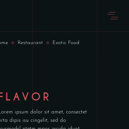
ome
Restaurant
Exotic Food
FLAVOR
Lorem ipsum dolor sit amet, consectet
urta dipis isu cingelit, sed do
eiusmodsl ntetm mpor incida idunt